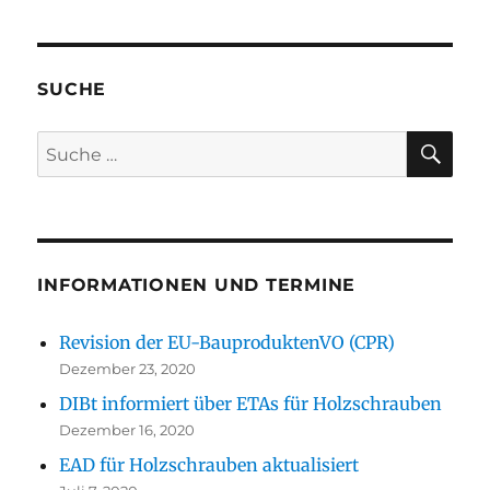
SUCHE
SU
Suche
nach:
INFORMATIONEN UND TERMINE
Revision der EU-BauproduktenVO (CPR)
Dezember 23, 2020
DIBt informiert über ETAs für Holzschrauben
Dezember 16, 2020
EAD für Holzschrauben aktualisiert