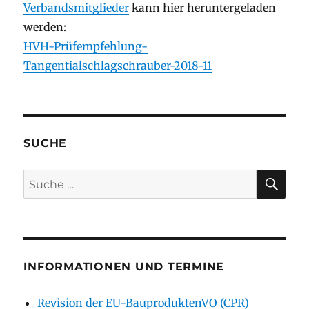
Verbandsmitglieder
kann hier heruntergeladen
werden:
HVH-Prüfempfehlung-
Tangentialschlagschrauber-2018-11
SUCHE
SU
Suche
nach:
INFORMATIONEN UND TERMINE
Revision der EU-BauproduktenVO (CPR)