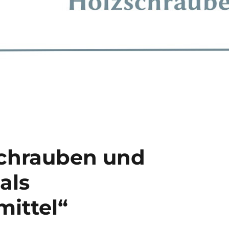
Schrauben und
als
ittel“